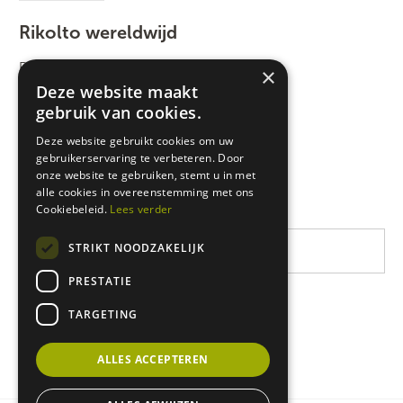
Rikolto wereldwijd
Rikolto International
×
Deze website maakt
Zuid-Oost Azië
gebruik van cookies.
Oost-Afrika
Deze website gebruikt cookies om uw
gebruikerservaring te verbeteren. Door
West-Afrika
onze website te gebruiken, stemt u in met
Latijns-Amerika
alle cookies in overeenstemming met ons
Cookiebeleid.
Lees verder
STRIKT NOODZAKELIJK
PRESTATIE
TARGETING
ALLES ACCEPTEREN