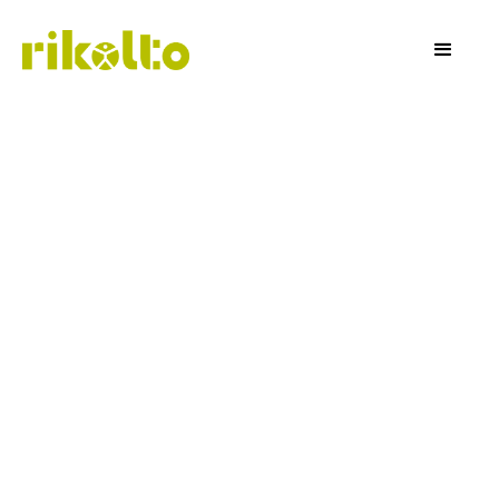
Onze missie
Gezonde en duurzame voeding, vandaag en in de
toekomst: dat is waar Rikolto voor gaat. Van een