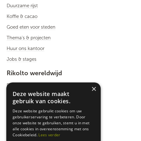
Duurzame rijst
Koffie & cacao
Goed eten voor steden
Thema's & projecten
Huur ons kantoor
Jobs & stages
Rikolto wereldwijd
Rikolto International
×
Deze website maakt
Zuid-Oost Azië
gebruik van cookies.
Oost-Afrika
Deze website gebruikt cookies om uw
gebruikerservaring te verbeteren. Door
West-Afrika
onze website te gebruiken, stemt u in met
Latijns-Amerika
alle cookies in overeenstemming met ons
Cookiebeleid.
Lees verder