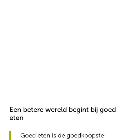
eerlijk inkomen voor de boer tot betaalbare,
kwaliteitsvolle voeding voor iedereen. Want goed
eten is een recht.
Een betere wereld begint bij goed
eten
Goed eten is de goedkoopste