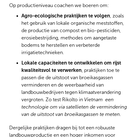
en institutionele kopers. Vandaag biedt de
Op productieniveau coachen we boeren om:
Senegalese boerenbond FEBROPA
zakelijke
diensten
aan 95% van haar leden, is ze een
Agro-ecologische praktijken te volgen
, zoals
gecertificeerde zaadleverancier
en heeft ze
haar
het gebruik van lokale organische meststoffen,
omzet verdubbeld
. In 2019 verkochten de
de productie van compost en bio-pesticiden,
boerenorganisaties (UNBRB, UNERIZ en CIRB)
erosiebestrijding, methodes om aangetaste
80% van hun productie aan
schoolkantines
en aan
bodems te herstellen en verbeterde
het Nationaal Agentschap voor de
irrigatietechnieken.
Voedselzekerheidsvoorraad
(SONAGESS) in
Lokale capaciteiten te ontwikkelen om rijst
Burkina Faso. Malinese boeren hebben ook
kwaliteitsvol te verwerken
, praktijken toe te
bijgedragen aan het nationale
passen die de uitstoot van broeikasgassen
voedselzekerheidsreserve,
door het “National
verminderen en de weerbaarheid van
Office of Agricultural Products” (OPAM) te
landbouwbedrijven tegen klimaatverandering
voorzien van lokale Gambiaka-rijst, goed voor zo'n
vergroten. Zo test Rikolto in
Vietnam een
€ 2 miljoen per jaar.
technologie om via satellieten de vermindering
van de uitstoot van broeikasgassen te meten.
Dergelijke praktijken dragen bij tot een robuuste
landbouwproductie en een hoger inkomen voor