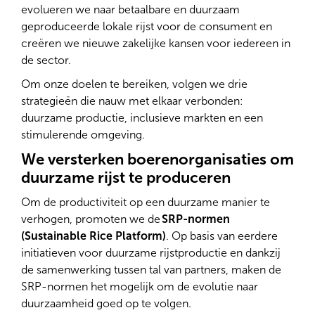
ontwerp en de goedkeuring van het Senegalese
evolueren we naar betaalbare en duurzaam
nationale programma voor zelfvoorziening op vlak
geproduceerde lokale rijst voor de consument en
van voedsel en werd uitgenodigd om mee te
creëren we nieuwe zakelijke kansen voor iedereen in
discussiëren over een lonende prijs voor padie
de sector.
(ongepelde rijst) en de hervorming van de subsidie
Om onze doelen te bereiken, volgen we drie
voor kunstmeststoffen.
strategieën die nauw met elkaar verbonden:
duurzame productie, inclusieve markten en een
stimulerende omgeving.
We versterken boerenorganisaties om
duurzame rijst te produceren
Om de productiviteit op een duurzame manier te
Een sterkere boerenorganisatie
verhogen, promoten we de
SRP-normen
voor sterkere zakenrelaties
(Sustainable Rice Platform)
. Op basis van eerdere
Rikolto heeft een lange ervaring in het
initiatieven voor duurzame rijstproductie en dankzij
ondersteunen van producenten, zowel bij het
de samenwerking tussen tal van partners, maken de
vormen van
coöperaties
en
vakbonden,
als bij het
SRP-normen het mogelijk om de evolutie naar
opbouwen van relaties met potentiële particuliere
duurzaamheid goed op te volgen.