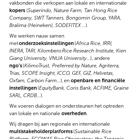
vakbonden die verkopen aan lokale en internationale
kopers
(
Superindo, Nature Farm, Tan Hong Rice
Company, SWT Tanners, Bongomin Group, YARA,
Bralima (Heineken), SODEFITEX ...
).
We werken nauw samen
met
onderzoeksinstellingen
(
Africa Rice, IRRI,
INERA, TARI, Kilombero Rice Research Institute, Kien
Giang University, VNUA University...
), andere
ngo’s
(
KilimoTrust, Preferred by Nature, Agriterra,
Trias, SCOPE Insight, ICCO, GEF, GIZ, Helvetas,
Oxfam, Carbon Farm...
), en
openbare en financiële
instellingen
(
EquityBank, Coris Bank, ACFIME, Graine
SARL, CRDB...
).
We voeren dialogen en ondersteunen het optreden
van lokale en nationale
overheden
. ​
Wij dragen bij aan regionale en internationale
multistakeholderplatforms
(
Sustainable Rice
Platform, ECOWAS Rice Observatory, the Tanzania