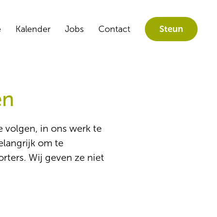
e
Kalender
Jobs
Contact
Steun
en
e volgen, in ons werk te
elangrijk om te
ters. Wij geven ze niet