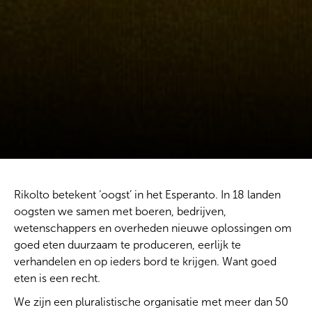
Rikolto betekent ‘oogst’ in het Esperanto. In 18 landen
oogsten we samen met boeren, bedrijven,
wetenschappers en overheden nieuwe oplossingen om
goed eten duurzaam te produceren, eerlijk te
verhandelen en op ieders bord te krijgen. Want goed
eten is een recht.
We zijn een pluralistische organisatie met meer dan 50