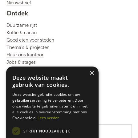
Nieuwsbrief
Ontdek
Duurzame rijst
Koffie & cacao
Goed eten voor steden
Thema's & projecten
Huur ons kantoor
Jobs & stages
×
Rikolto wereldwijd
Deze website maakt
gebruik van cookies.
Rikolto International
Zuid-Oost Azië
Deze website gebruikt cookies om uw
Oost-Afrika
gebruikerservaring te verbeteren. Door
onze website te gebruiken, stemt u in met
West-Afrika
alle cookies in overeenstemming met ons
Latijns-Amerika
Cookiebeleid.
Lees verder
STRIKT NOODZAKELIJK