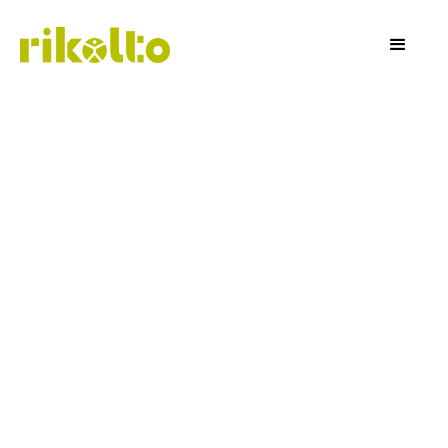
Rikolto Sporto
De gezelligste sportdag voor het hele gezin. In