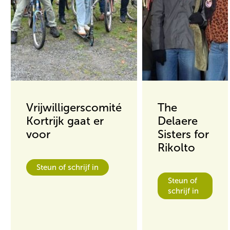
Vrijwilligerscomité
The
Kortrijk gaat er
Delaere
voor
Sisters for
Rikolto
Steun of schrijf in
Steun of
schrijf in