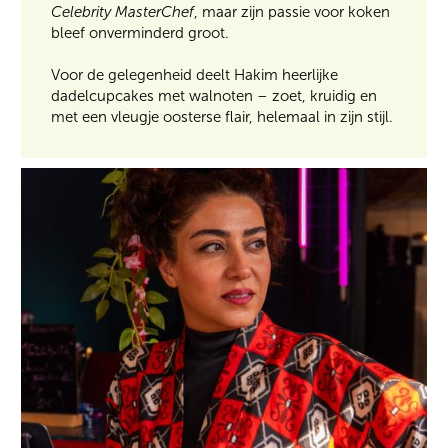
Celebrity MasterChef
, maar zijn passie voor koken
bleef onverminderd groot.
Voor de gelegenheid deelt Hakim heerlijke
dadelcupcakes met walnoten – zoet, kruidig en
met een vleugje oosterse flair, helemaal in zijn stijl.