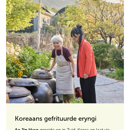
Koreaans gefrituurde eryngi
Ae Jin Huys