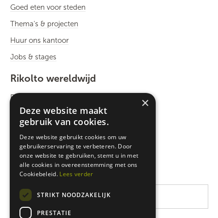
Goed eten voor steden
Thema's & projecten
Huur ons kantoor
Jobs & stages
Rikolto wereldwijd
Rikolto International
×
Deze website maakt
Zuid-Oost Azië
gebruik van cookies.
Oost-Afrika
Deze website gebruikt cookies om uw
gebruikerservaring te verbeteren. Door
West-Afrika
onze website te gebruiken, stemt u in met
Latijns-Amerika
alle cookies in overeenstemming met ons
Cookiebeleid.
Lees verder
STRIKT NOODZAKELIJK
PRESTATIE