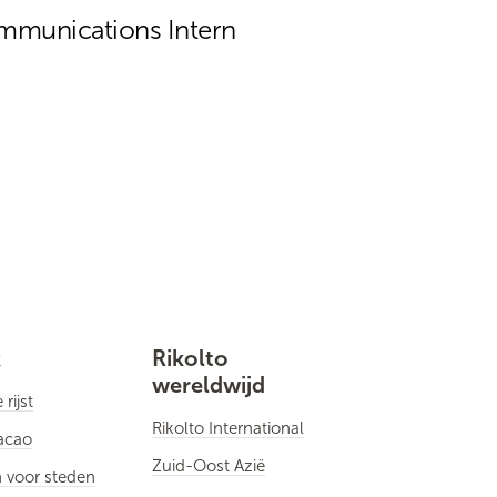
ommunications Intern
k
Rikolto
wereldwijd
rijst
Rikolto International
cacao
Zuid-Oost Azië
 voor steden