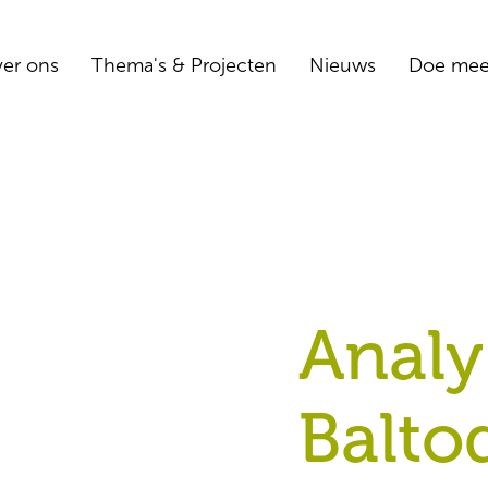
er ons
Thema's & Projecten
Nieuws
Doe me
Analy
Balto