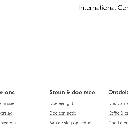
International C
r ons
Steun & doe mee
Ontde
 missie
Doe een gift
Duurzame 
verslag
Doe een actie
Koffie & 
hiedenis
Aan de slag op school
Goed eten