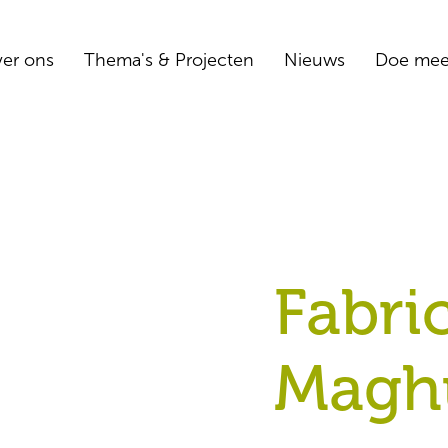
er ons
Thema's & Projecten
Nieuws
Doe me
Fabri
Magh