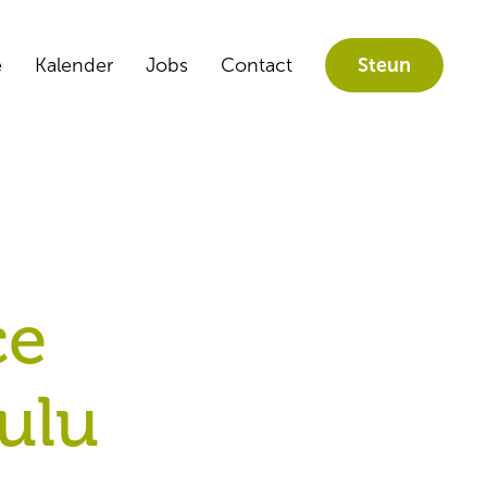
e
Kalender
Jobs
Contact
Steun
ce
ulu