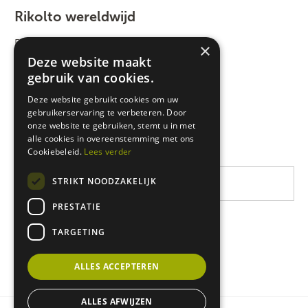
Rikolto wereldwijd
Rikolto International
×
Deze website maakt
Zuid-Oost Azië
gebruik van cookies.
Oost-Afrika
Deze website gebruikt cookies om uw
gebruikerservaring te verbeteren. Door
West-Afrika
onze website te gebruiken, stemt u in met
Latijns-Amerika
alle cookies in overeenstemming met ons
Cookiebeleid.
Lees verder
STRIKT NOODZAKELIJK
PRESTATIE
TARGETING
ALLES ACCEPTEREN
ALLES AFWIJZEN