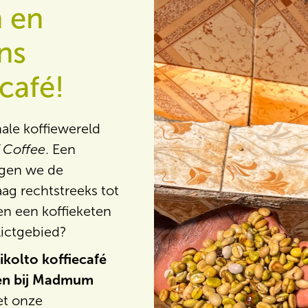
n en
ns
café!
onale koffiewereld
 Coffee
. Een
ngen we de
ag rechtstreeks tot
n een koffieketen
lictgebied?
ikolto koffiecafé
ven bij Madmum
et onze