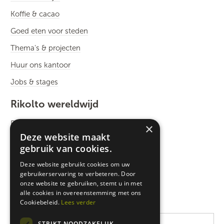
Koffie & cacao
Goed eten voor steden
Thema's & projecten
Huur ons kantoor
Jobs & stages
Rikolto wereldwijd
Rikolto International
×
Deze website maakt
Zuid-Oost Azië
gebruik van cookies.
Oost-Afrika
Deze website gebruikt cookies om uw
gebruikerservaring te verbeteren. Door
West-Afrika
onze website te gebruiken, stemt u in met
Latijns-Amerika
alle cookies in overeenstemming met ons
Cookiebeleid.
Lees verder
STRIKT NOODZAKELIJK