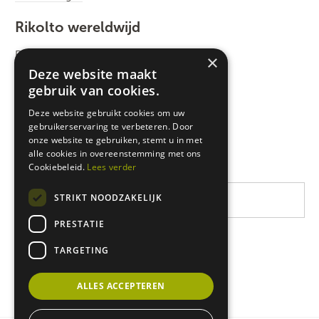
Rikolto wereldwijd
Rikolto International
×
Deze website maakt
Zuid-Oost Azië
gebruik van cookies.
Oost-Afrika
Deze website gebruikt cookies om uw
gebruikerservaring te verbeteren. Door
West-Afrika
onze website te gebruiken, stemt u in met
Latijns-Amerika
alle cookies in overeenstemming met ons
Cookiebeleid.
Lees verder
STRIKT NOODZAKELIJK
PRESTATIE
TARGETING
ALLES ACCEPTEREN