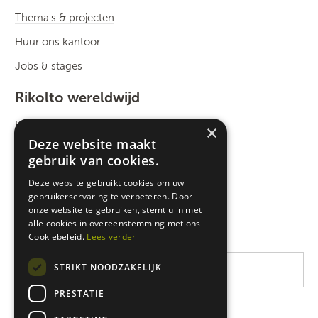
Thema's & projecten
Huur ons kantoor
Jobs & stages
Rikolto wereldwijd
Rikolto International
×
Deze website maakt
Zuid-Oost Azië
gebruik van cookies.
Oost-Afrika
Deze website gebruikt cookies om uw
gebruikerservaring te verbeteren. Door
West-Afrika
onze website te gebruiken, stemt u in met
Latijns-Amerika
alle cookies in overeenstemming met ons
Cookiebeleid.
Lees verder
STRIKT NOODZAKELIJK
PRESTATIE