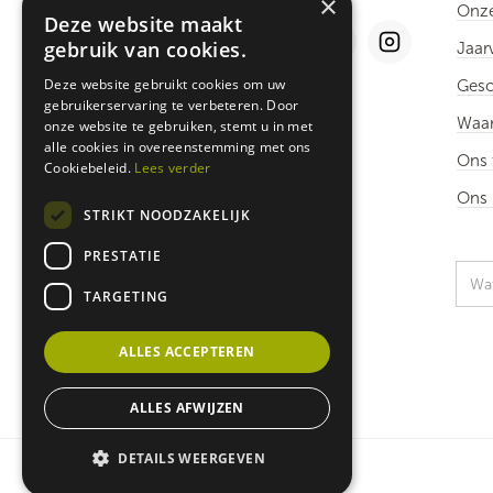
×
Onze
Deze website maakt
gebruik van cookies.
Jaar
Deze website gebruikt cookies om uw
Gesc
gebruikerservaring te verbeteren. Door
Rikolto België vzw
Waar
onze website te gebruiken, stemt u in met
Blijde Inkomststraat 50
alle cookies in overeenstemming met ons
BE - 3000 Leuven
Ons
Cookiebeleid.
Lees verder
info@rikolto.be
Ons 
STRIKT NOODZAKELIJK
Tel.: +32 16/31.65.80
BE64 0000 0000 5252
PRESTATIE
TARGETING
ALLES ACCEPTEREN
ALLES AFWIJZEN
DETAILS WEERGEVEN
Privacy & cookie policy