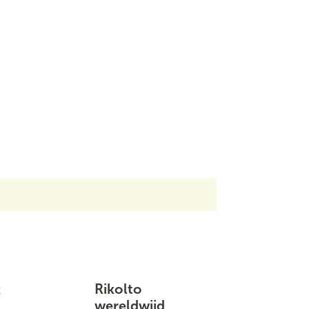
k
Rikolto
wereldwijd