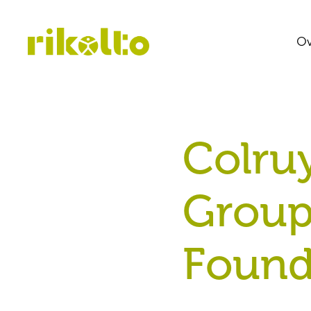
Ov
Colru
Grou
Found