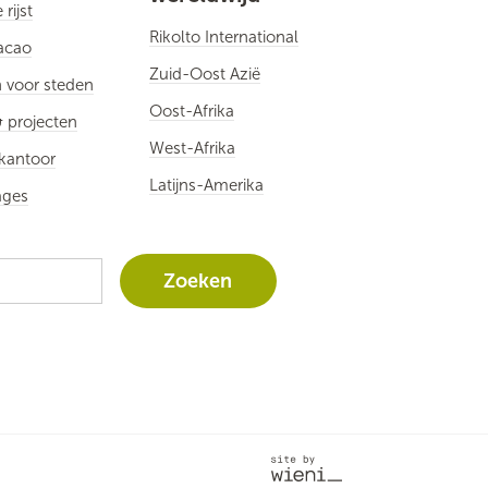
rijst
Rikolto International
cacao
Zuid-Oost Azië
 voor steden
Oost-Afrika
 projecten
West-Afrika
kantoor
Latijns-Amerika
ages