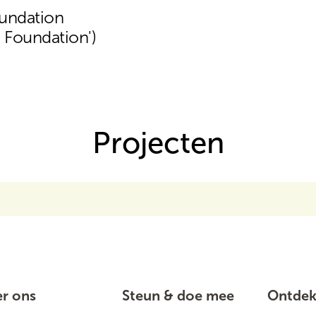
undation
i Foundation')
Projecten
r ons
Steun & doe mee
Ontde