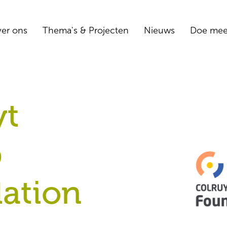
er ons
Thema's & Projecten
Nieuws
Doe me
yt
p
ation