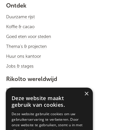
Ontdek
Duurzame rijst
Koffie & cacao
Goed eten voor steden
Thema's & projecten
Huur ons kantoor
Jobs & stages
Rikolto wereldwijd
Rikolto International
×
Deze website maakt
Zuid-Oost Azië
gebruik van cookies.
Oost-Afrika
Deze website gebruikt cookies om uw
gebruikerservaring te verbeteren. Door
West-Afrika
onze website te gebruiken, stemt u in met
Latijns-Amerika