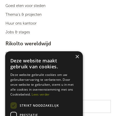
Goed eten voor steden
Thema's & projecten
Huur ons kantoor
Jobs & stages
Rikolto wereldwijd
Rikolto International
×
Deze website maakt
Zuid-Oost Azië
gebruik van cookies.
Oost-Afrika
Deze website gebruikt cookies om uw
gebruikerservaring te verbeteren. Door
West-Afrika
onze website te gebruiken, stemt u in met
Latijns-Amerika
alle cookies in overeenstemming met ons
Cookiebeleid.
Lees verder
STRIKT NOODZAKELIJK
PRESTATIE