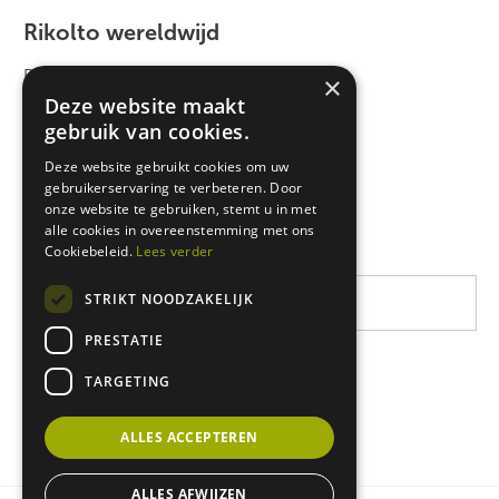
Rikolto wereldwijd
Rikolto International
×
Deze website maakt
Zuid-Oost Azië
gebruik van cookies.
Oost-Afrika
Deze website gebruikt cookies om uw
gebruikerservaring te verbeteren. Door
West-Afrika
onze website te gebruiken, stemt u in met
Latijns-Amerika
alle cookies in overeenstemming met ons
Cookiebeleid.
Lees verder
STRIKT NOODZAKELIJK
PRESTATIE
TARGETING
ALLES ACCEPTEREN
ALLES AFWIJZEN