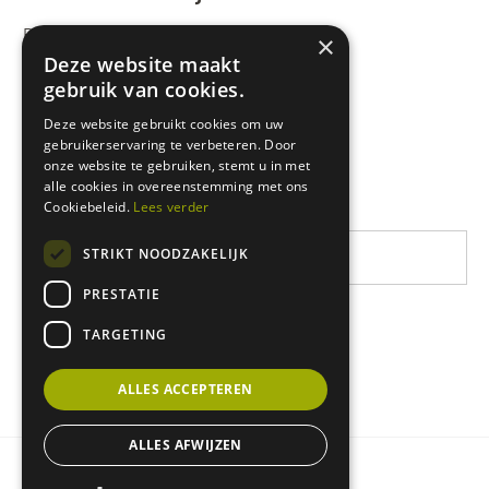
Rikolto International
×
Deze website maakt
Zuid-Oost Azië
gebruik van cookies.
Oost-Afrika
Deze website gebruikt cookies om uw
gebruikerservaring te verbeteren. Door
West-Afrika
onze website te gebruiken, stemt u in met
Latijns-Amerika
alle cookies in overeenstemming met ons
Cookiebeleid.
Lees verder
STRIKT NOODZAKELIJK
PRESTATIE
TARGETING
ALLES ACCEPTEREN
ALLES AFWIJZEN
Privacy & cookie policy