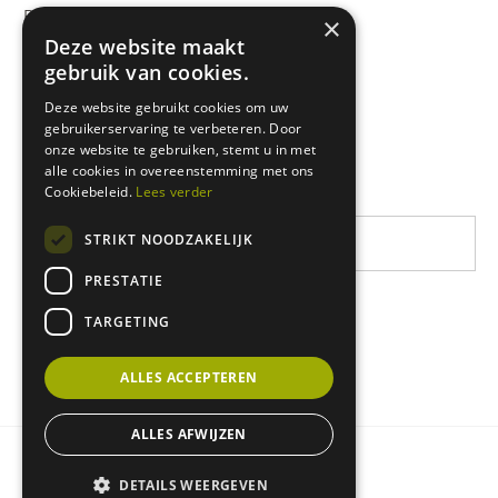
Rikolto International
×
Deze website maakt
Zuid-Oost Azië
gebruik van cookies.
Oost-Afrika
Deze website gebruikt cookies om uw
gebruikerservaring te verbeteren. Door
West-Afrika
onze website te gebruiken, stemt u in met
Latijns-Amerika
alle cookies in overeenstemming met ons
Cookiebeleid.
Lees verder
STRIKT NOODZAKELIJK
PRESTATIE
TARGETING
ALLES ACCEPTEREN
ALLES AFWIJZEN
Privacy & cookie policy
DETAILS WEERGEVEN