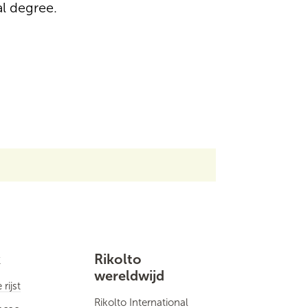
al degree.
k
Rikolto
wereldwijd
rijst
Rikolto International