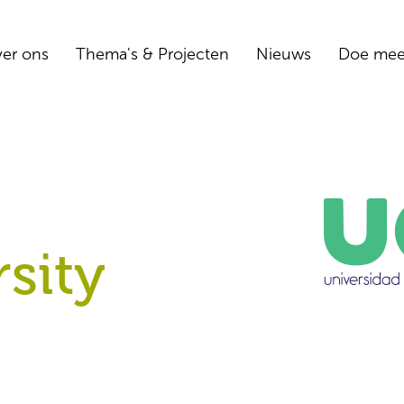
er ons
Thema's & Projecten
Nieuws
Doe me
sity