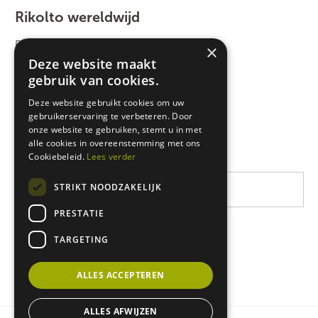
Rikolto wereldwijd
Rikolto International
×
Deze website maakt
Zuid-Oost Azië
gebruik van cookies.
Oost-Afrika
Deze website gebruikt cookies om uw
gebruikerservaring te verbeteren. Door
West-Afrika
onze website te gebruiken, stemt u in met
Latijns-Amerika
alle cookies in overeenstemming met ons
Cookiebeleid.
Lees verder
STRIKT NOODZAKELIJK
PRESTATIE
TARGETING
ALLES ACCEPTEREN
ALLES AFWIJZEN