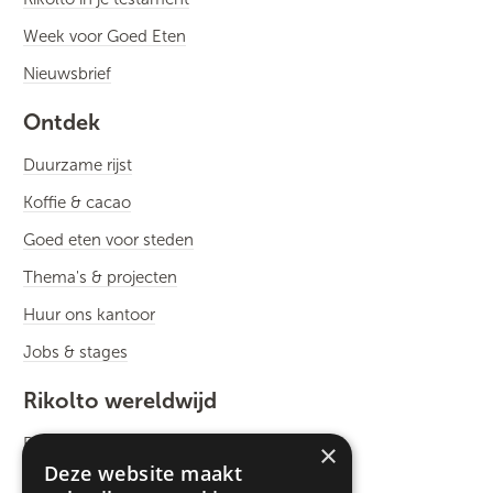
Week voor Goed Eten
Nieuwsbrief
Ontdek
Duurzame rijst
Koffie & cacao
Goed eten voor steden
Thema's & projecten
Huur ons kantoor
Jobs & stages
Rikolto wereldwijd
Rikolto International
×
Deze website maakt
Zuid-Oost Azië