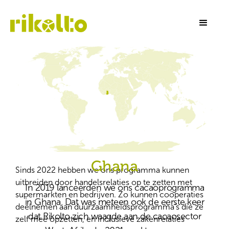
Ghana
Sinds 2022 hebben we ons programma kunnen
uitbreiden door handelsrelaties op te zetten met
In 2019 lanceerden we ons cacaoprogramma
supermarkten en bedrijven. Zo kunnen coöperaties
in Ghana. Dat was meteen ook de eerste keer
deelnemen aan duurzaamheidsprogramma’s die ze
dat Rikolto zich waagde aan de cacaosector
zelf mee opzetten, en inclusieve zakenrelaties