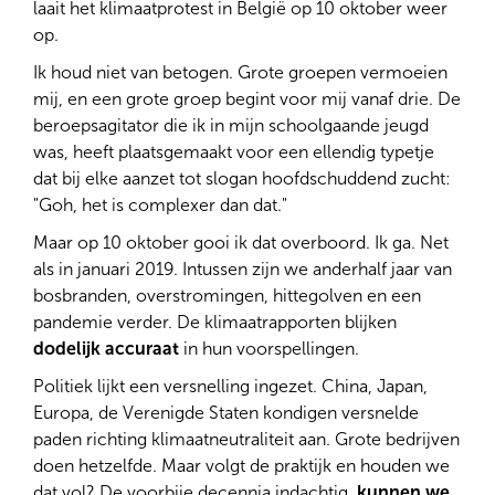
laait het klimaatprotest in België op 10 oktober weer
op.
Ik houd niet van betogen. Grote groepen vermoeien
mij, en een grote groep begint voor mij vanaf drie. De
beroepsagitator die ik in mijn schoolgaande jeugd
was, heeft plaatsgemaakt voor een ellendig typetje
dat bij elke aanzet tot slogan hoofdschuddend zucht:
"Goh, het is complexer dan dat."
Maar op 10 oktober gooi ik dat overboord. Ik ga. Net
als in januari 2019. Intussen zijn we anderhalf jaar van
bosbranden, overstromingen, hittegolven en een
pandemie verder. De klimaatrapporten blijken
dodelijk accuraat
in hun voorspellingen.
Politiek lijkt een versnelling ingezet. China, Japan,
Europa, de Verenigde Staten kondigen versnelde
paden richting klimaatneutraliteit aan. Grote bedrijven
doen hetzelfde. Maar volgt de praktijk en houden we
dat vol? De voorbije decennia indachtig,
kunnen we