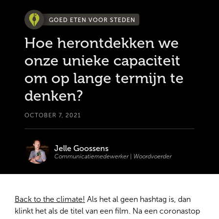
GOED ETEN VOOR STEDEN
Hoe herontdekken we
onze unieke capaciteit
om op lange termijn te
denken?
OCTOBER 7, 2021
Jelle Goossens
Communicatiemedewerker | Woordvoerder
Back to the climate!
Als het al geen hashtag is, dan
klinkt het als de titel van een film. Na een coronastop