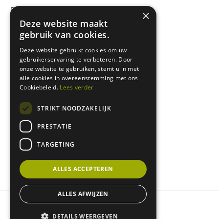
Rikolto International
×
Deze website maakt
Zuid-Oost Azië
gebruik van cookies.
Oost-Afrika
Deze website gebruikt cookies om uw
gebruikerservaring te verbeteren. Door
West-Afrika
onze website te gebruiken, stemt u in met
Latijns-Amerika
alle cookies in overeenstemming met ons
Cookiebeleid.
Lees verder
STRIKT NOODZAKELIJK
PRESTATIE
TARGETING
ALLES ACCEPTEREN
ALLES AFWIJZEN
Privacy & cookie policy
DETAILS WEERGEVEN