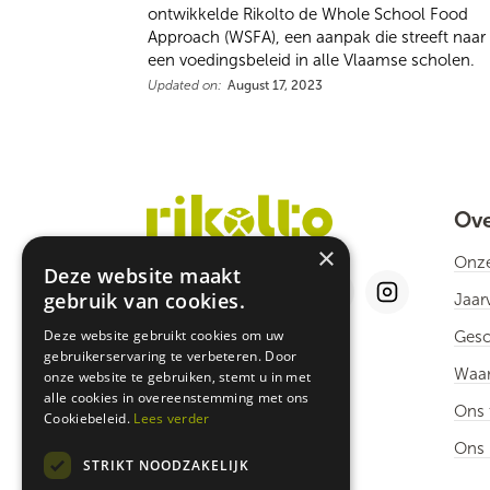
ontwikkelde Rikolto de Whole School Food
Approach (WSFA), een aanpak die streeft naar
een voedingsbeleid in alle Vlaamse scholen.
Updated on:
August 17, 2023
Ove
×
Onze
Deze website maakt
gebruik van cookies.
Jaar
Deze website gebruikt cookies om uw
Gesc
gebruikerservaring te verbeteren. Door
Rikolto België vzw
Waar
onze website te gebruiken, stemt u in met
Blijde Inkomststraat 50
alle cookies in overeenstemming met ons
BE - 3000 Leuven
Ons
Cookiebeleid.
Lees verder
info@rikolto.be
Ons 
STRIKT NOODZAKELIJK
Tel.: +32 16/31.65.80