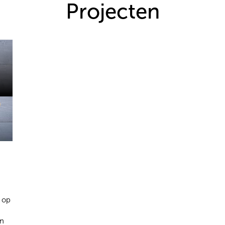
Projecten
 op
an