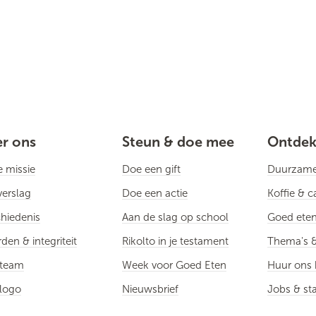
r ons
Steun & doe mee
Ontde
 missie
Doe een gift
Duurzame 
verslag
Doe een actie
Koffie & 
hiedenis
Aan de slag op school
Goed eten
den & integriteit
Rikolto in je testament
Thema's &
 team
Week voor Goed Eten
Huur ons 
logo
Nieuwsbrief
Jobs & st