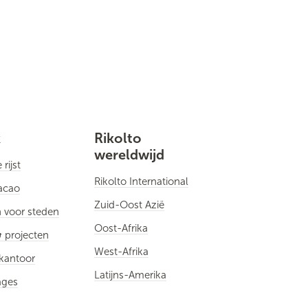
k
Rikolto
wereldwijd
rijst
Rikolto International
cacao
Zuid-Oost Azië
 voor steden
Oost-Afrika
 projecten
West-Afrika
kantoor
Latijns-Amerika
ages