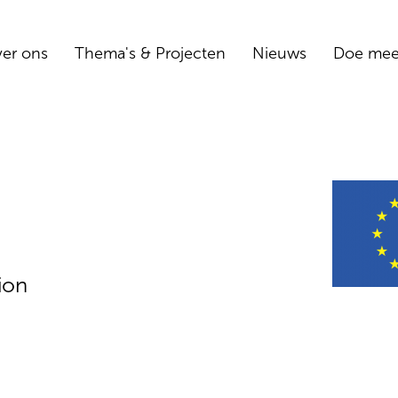
er ons
Thema's & Projecten
Nieuws
Doe me
ion