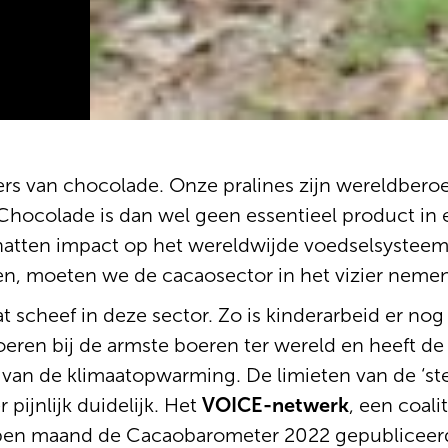
ers van chocolade. Onze pralines zijn wereldber
 Chocolade is dan wel geen essentieel product in
hatten impact op het wereldwijde voedselsysteem. 
n, moeten we de cacaosector in het vizier nemen
at scheef in deze sector. Zo is kinderarbeid er no
eren bij de armste boeren ter wereld en heeft de 
van de klimaatopwarming. De limieten van de ‘st
 pijnlijk duidelijk. Het
VOICE-netwerk
, een coali
lopen maand de Cacaobarometer 2022 gepubliceerd