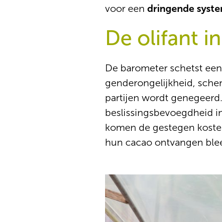
voor een
dringende syste
De olifant i
De barometer schetst een
genderongelijkheid, sche
partijen wordt genegeerd.
beslissingsbevoegdheid in
komen de gestegen kosten
hun cacao ontvangen bleef