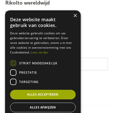
Rikolto wereldwijd
Rikolto International
×
Deze website maakt
Zuid-Oost Azië
gebruik van cookies.
Oost-Afrika
Deze website gebruikt cookies om uw
gebruikerservaring te verbeteren. Door
West-Afrika
onze website te gebruiken, stemt u in met
Latijns-Amerika
alle cookies in overeenstemming met ons
Cookiebeleid.
Lees verder
STRIKT NOODZAKELIJK
PRESTATIE
TARGETING
ALLES ACCEPTEREN
ALLES AFWIJZEN
Privacy & cookie policy