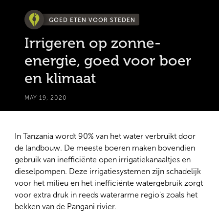
GOED ETEN VOOR STEDEN
Irrigeren op zonne-
energie, goed voor boer
en klimaat
MAY 19, 2020
In Tanzania wordt 90% van het water verbruikt door
de landbouw. De meeste boeren maken bovendien
gebruik van inefficiënte open irrigatiekanaaltjes en
dieselpompen. Deze irrigatiesystemen zijn schadelijk
voor het milieu en het inefficiënte watergebruik zorgt
voor extra druk in reeds waterarme regio's zoals het
bekken van de Pangani rivier.