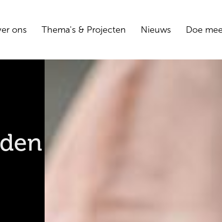
er ons
Thema's & Projecten
Nieuws
Doe me
jden