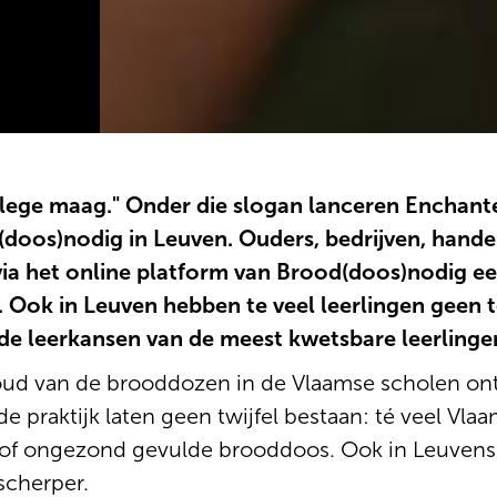
 lege maag." Onder die slogan lanceren Enchanté
oos)nodig in Leuven. Ouders, bedrijven, handel
a het online platform van Brood(doos)nodig ee
 Ook in Leuven hebben te veel leerlingen geen 
de leerkansen van de meest kwetsbare leerlinge
nhoud van de brooddozen in de Vlaamse scholen on
e praktijk laten geen twijfel bestaan: té veel Vl
 of ongezond gevulde brooddoos. Ook in Leuvense
scherper.