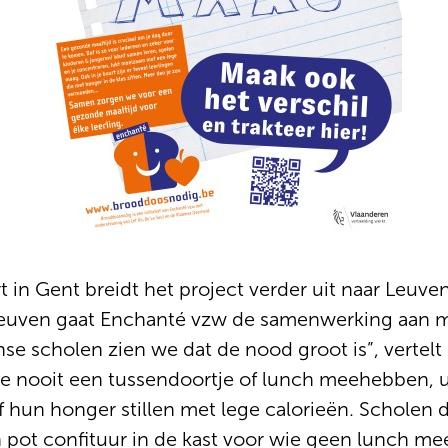
 in Gent breidt het project verder uit naar Leuven
Leuven gaat Enchanté vzw de samenwerking aan me
se scholen zien we dat de nood groot is”, verte
die nooit een tussendoortje of lunch meehebben, 
 hun honger stillen met lege calorieën. Scholen
n pot confituur in de kast voor wie geen lunch me