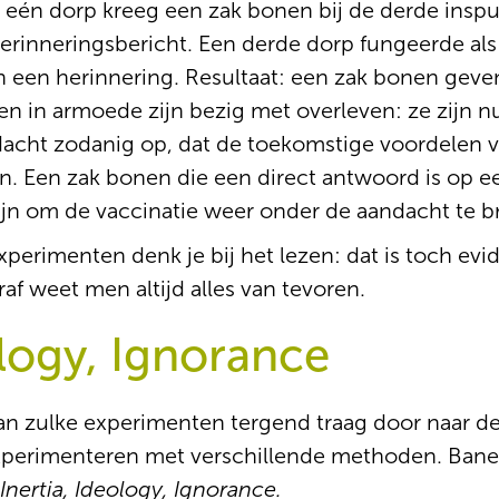
eén dorp kreeg een zak bonen bij de derde inspui
herinneringsbericht. Een derde dorp fungeerde al
een herinnering. Resultaat: een zak bonen geven 
en in armoede zijn bezig met overleven: ze zijn 
dacht zodanig op, dat de toekomstige voordelen v
ken. Een zak bonen die een direct antwoord is op e
ijn om de vaccinatie weer onder de aandacht te b
perimenten denk je bij het lezen: dat is toch evid
af weet men altijd alles van tevoren.
ology, Ignorance
n zulke experimenten tergend traag door naar de p
experimenteren met verschillende methoden. Baner
: Inertia, Ideology, Ignorance.