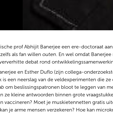
dische prof Abhijit Banerjee een ere-doctoraat aa
elfs als fan willen
outen
. En wel omdat Banerjee
 oververhitte debat rond ontwikkelingssamenwerki
Banerjee en Esther Duflo (zijn collega-onderzoekst
k is een neerslag van de veldexperimenten die ze 
ab
om beslissingspatronen bloot te leggen van m
n ze kleine antwoorden binnen grote vraagstukke
 vaccineren? Moet je muskietennetten gratis uitd
kan je arme mensen verzekeren? Hoe kan microkred