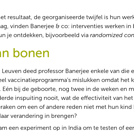
het resultaat, de georganiseerde twijfel is hun wer
ag, vinden Banerjee & co: interventies werken in
n je ontdekken, bijvoorbeeld via
randomized contr
an bonen
n Leuven deed professor Banerjee enkele van die 
eel vaccinatieprogramma’s mislukken omdat het 
n. Eén bij de geboorte, nog twee in de weken en 
derde inspuiting nooit, wat de effectiviteit van 
aken om een of andere reden niet met hun kind bij
 daar verandering in brengen?
eam een experiment op in India om te testen of ee