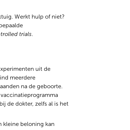
ktuig. Werkt hulp of niet?
 bepaalde
olled trials
.
experimenten uit de
kind meerdere
maanden na de geboorte.
het vaccinatieprogramma
 de dokter, zelfs al is het
n kleine beloning kan