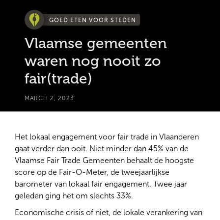
GOED ETEN VOOR STEDEN
Vlaamse gemeenten
waren nog nooit zo
fair(trade)
MARCH 2, 2023
Het lokaal engagement voor fair trade in Vlaanderen
gaat verder dan ooit. Niet minder dan 45% van de
Vlaamse Fair Trade Gemeenten behaalt de hoogste
score op de Fair-O-Meter, de tweejaarlijkse
barometer van lokaal fair engagement. Twee jaar
geleden ging het om slechts 33%.
Economische crisis of niet, de lokale verankering van