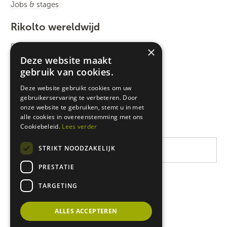
Jobs & stages
Rikolto wereldwijd
Rikolto International
×
Deze website maakt
Zuid-Oost Azië
gebruik van cookies.
Oost-Afrika
Deze website gebruikt cookies om uw
gebruikerservaring te verbeteren. Door
West-Afrika
onze website te gebruiken, stemt u in met
Latijns-Amerika
alle cookies in overeenstemming met ons
Cookiebeleid.
Lees verder
STRIKT NOODZAKELIJK
PRESTATIE
TARGETING
ALLES ACCEPTEREN