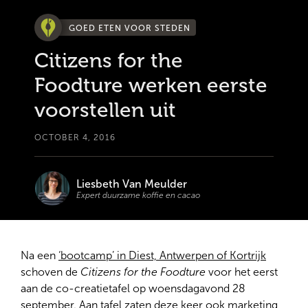
GOED ETEN VOOR STEDEN
Citizens for the
Foodture werken eerste
voorstellen uit
OCTOBER 4, 2016
Liesbeth Van Meulder
Expert duurzame koffie en cacao
Na een
‘bootcamp’ in Diest, Antwerpen of Kortrijk
schoven de
Citizens for the Foodture
voor het eerst
aan de co-creatietafel op woensdagavond 28
september. Aan tafel zaten deze keer ook marketing