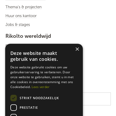
Thema's & projecten
Huur ons kantoor
Jobs & stages
Rikolto wereldwijd
Rikolto International
×
Deze website maakt
Zuid-Oost Azië
gebruik van cookies.
Oost-Afrika
Deze website gebruikt cookies om uw
gebruikerservaring te verbeteren. Door
West-Afrika
onze website te gebruiken, stemt u in met
Latijns-Amerika
alle cookies in overeenstemming met ons
Cookiebeleid.
Lees verder
STRIKT NOODZAKELIJK
PRESTATIE