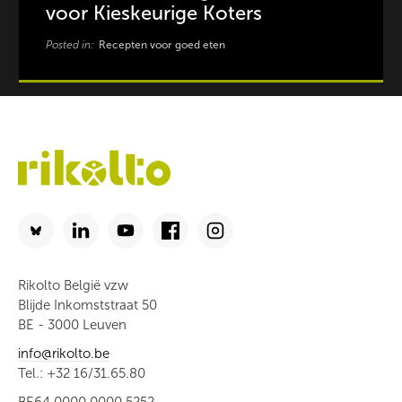
voor Kieskeurige Koters
Posted in:
Recepten voor goed eten
Rikolto België vzw
Blijde Inkomststraat 50
BE - 3000 Leuven
info@rikolto.be
Tel.: +32 16/31.65.80