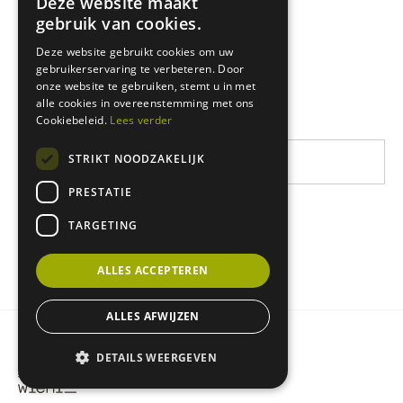
Deze website maakt
Zuid-Oost Azië
gebruik van cookies.
Oost-Afrika
Deze website gebruikt cookies om uw
gebruikerservaring te verbeteren. Door
West-Afrika
onze website te gebruiken, stemt u in met
Latijns-Amerika
alle cookies in overeenstemming met ons
Cookiebeleid.
Lees verder
STRIKT NOODZAKELIJK
PRESTATIE
TARGETING
ALLES ACCEPTEREN
ALLES AFWIJZEN
Privacy & cookie policy
DETAILS WEERGEVEN