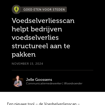
GOED ETEN VOOR STEDEN
Voedselverliesscan
helpt bedrijven
voedselverlies
structureel aan te
pakken
NOVEMBER 15, 2024
Jelle Goossens
Communicatiemedewerker | Woordvoerder
Een nieuwe tool – de Voedselverliesscan –