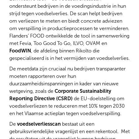
ondersteunt bedrijven in de voedingsindustrie in hun
strijd tegen voedselverlies. De scan helpt bedrijven
om verliezen te meten en biedt concrete adviezen
om verspilling in productieprocessen te verminderen.
Flanders’ FOOD ontwikkelde de tool in samenwerking
met Fevia, Too Good To Go, ILVO, OVAM en
FoodWIN
, de afdeling binnen Rikolto die
gespecialiseerd is in het vermijden van voedselverlies.
De meetdata zijn cruciaal nu bedrijven transparanter
moeten rapporteren over hun
duurzaamheidsinspanningen in kader van nieuwe
wetgeving, zoals de
Corporate Sustainability
Reporting Directive (CSRD)
de EU-doelstelling om
voedselverliezen te reduceren met 10% tegen 2030
en het Vlaamse actieplan tegen voedselverspilling.
De
voedselverliesscan
bestaat uit een
gebruiksvriendelijke vragenlijst en een rekentool. Met
de resultaten uit de vragenlijst kunnen bedrijven