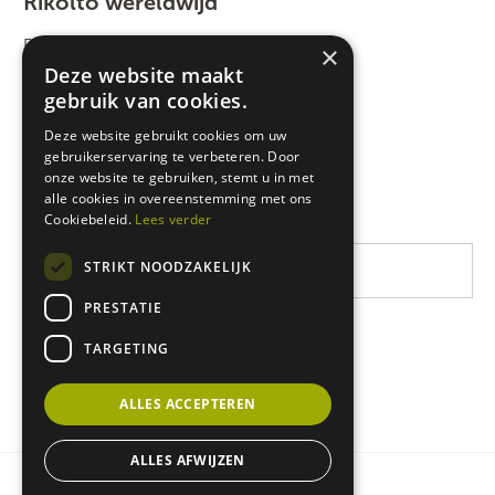
Rikolto wereldwijd
Rikolto International
×
Deze website maakt
Zuid-Oost Azië
gebruik van cookies.
Oost-Afrika
Deze website gebruikt cookies om uw
gebruikerservaring te verbeteren. Door
West-Afrika
onze website te gebruiken, stemt u in met
Latijns-Amerika
alle cookies in overeenstemming met ons
Cookiebeleid.
Lees verder
STRIKT NOODZAKELIJK
PRESTATIE
TARGETING
ALLES ACCEPTEREN
ALLES AFWIJZEN
Privacy & cookie policy