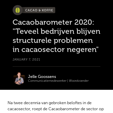
CACAO & KOFFIE
Cacaobarometer 2020:
"Teveel bedrijven blijven
structurele problemen
in cacaosector negeren"
JANUARY 7, 2021
Jelle Goossens
Communicatiemedewerker | Woordvoerder
Na twee decennia van gebroken beloftes in de
cacaosector, roept de Cacaobarometer de sector op