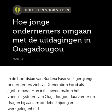
GOED ETEN VOOR STEDEN
Hoe jonge
ondernemers omgaan
met de uitdagingen in
Ouagadougou
MARCH 28, 2022
In de hoofdstad van Burkina Faso vestigen jonge
ondernemers zich via Generation Food als
agribusiness. Hun initiatieven maken het
voedselsysteem van Ougadougou duurzamer en
dragen bij aan armoedebestrijding en
werkgelegenheid.