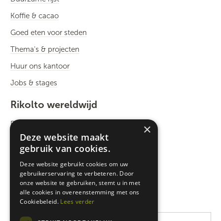
Koffie & cacao
Goed eten voor steden
Thema's & projecten
Huur ons kantoor
Jobs & stages
Rikolto wereldwijd
Rikolto International
×
Deze website maakt
Zuid-Oost Azië
gebruik van cookies.
Oost-Afrika
Deze website gebruikt cookies om uw
gebruikerservaring te verbeteren. Door
West-Afrika
onze website te gebruiken, stemt u in met
Latijns-Amerika
alle cookies in overeenstemming met ons
Cookiebeleid.
Lees verder