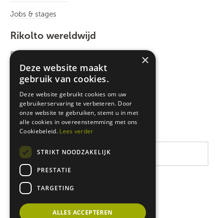
Jobs & stages
Rikolto wereldwijd
Rikolto International
×
Deze website maakt
Zuid-Oost Azië
gebruik van cookies.
Oost-Afrika
Deze website gebruikt cookies om uw
gebruikerservaring te verbeteren. Door
West-Afrika
onze website te gebruiken, stemt u in met
Latijns-Amerika
alle cookies in overeenstemming met ons
Cookiebeleid.
Lees verder
STRIKT NOODZAKELIJK
PRESTATIE
TARGETING
ALLES ACCEPTEREN