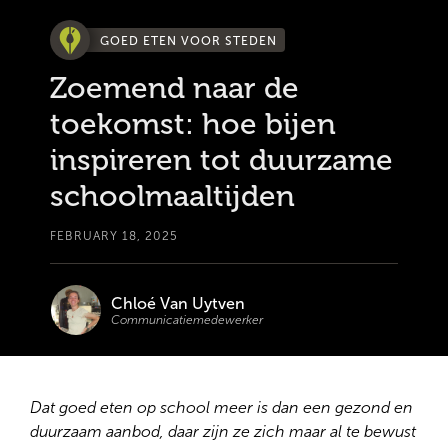
GOED ETEN VOOR STEDEN
Zoemend naar de
toekomst: hoe bijen
inspireren tot duurzame
schoolmaaltijden
FEBRUARY 18, 2025
Chloé Van Uytven
Communicatiemedewerker
Dat goed eten op school meer is dan een gezond en
duurzaam aanbod, daar zijn ze zich maar al te bewust