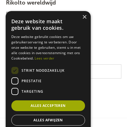
Rikolto wereldwijd
Rikolto International
×
Deze website maakt
Zuid-Oost Azië
gebruik van cookies.
Oost-Afrika
Deze website gebruikt cookies om uw
gebruikerservaring te verbeteren. Door
West-Afrika
onze website te gebruiken, stemt u in met
Latijns-Amerika
alle cookies in overeenstemming met ons
Cookiebeleid.
Lees verder
STRIKT NOODZAKELIJK
PRESTATIE
TARGETING
ALLES ACCEPTEREN
ALLES AFWIJZEN
Privacy & cookie policy