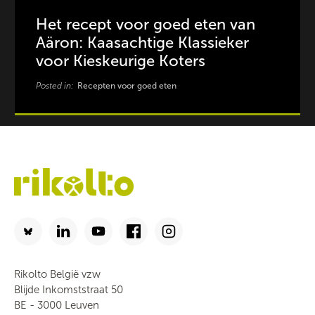
Het recept voor goed eten van
Aäron: Kaasachtige Klassieker
voor Kieskeurige Koters
Posted in:
Recepten voor goed eten
Rikolto België vzw
Blijde Inkomststraat 50
BE - 3000 Leuven