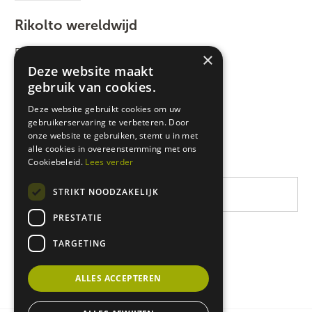
Rikolto wereldwijd
Rikolto International
×
Deze website maakt
Zuid-Oost Azië
gebruik van cookies.
Oost-Afrika
Deze website gebruikt cookies om uw
gebruikerservaring te verbeteren. Door
West-Afrika
onze website te gebruiken, stemt u in met
Latijns-Amerika
alle cookies in overeenstemming met ons
Cookiebeleid.
Lees verder
STRIKT NOODZAKELIJK
PRESTATIE
TARGETING
ALLES ACCEPTEREN