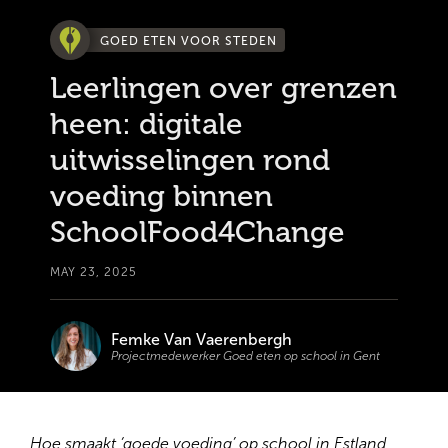
GOED ETEN VOOR STEDEN
Leerlingen over grenzen
heen: digitale
uitwisselingen rond
voeding binnen
SchoolFood4Change
MAY 23, 2025
Femke Van Vaerenbergh
Projectmedewerker Goed eten op school in Gent
Hoe smaakt ‘goede voeding’ op school in Estland,