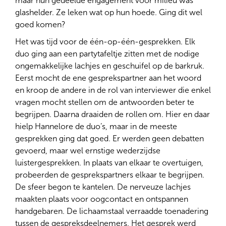
maar hun gedeelde engagement voor milieu was
glashelder. Ze leken wat op hun hoede. Ging dit wel
goed komen?
Het was tijd voor de één-op-één-gesprekken. Elk
duo ging aan een partytafeltje zitten met de nodige
ongemakkelijke lachjes en geschuifel op de barkruk.
Eerst mocht de ene gesprekspartner aan het woord
en kroop de andere in de rol van interviewer die enkel
vragen mocht stellen om de antwoorden beter te
begrijpen. Daarna draaiden de rollen om. Hier en daar
hielp Hannelore de duo’s, maar in de meeste
gesprekken ging dat goed. Er werden geen debatten
gevoerd, maar wel ernstige wederzijdse
luistergesprekken. In plaats van elkaar te overtuigen,
probeerden de gesprekspartners elkaar te begrijpen.
De sfeer begon te kantelen. De nerveuze lachjes
maakten plaats voor oogcontact en ontspannen
handgebaren. De lichaamstaal verraadde toenadering
tussen de gespreksdeelnemers. Het gesprek werd