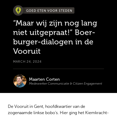
GOED ETEN VOOR STEDEN
“Maar wij zijn nog lang
niet uitgepraat!” Boer-
burger-dialogen in de
Vooruit
MARCH 24, 2024
Maarten Corten
Medewerker Communicatie & Citizen Engagement
De Vooruit in Gent, hoofdkwartier van de
zogenaamde linkse bobo’s. Hier ging het Kiemkracht-